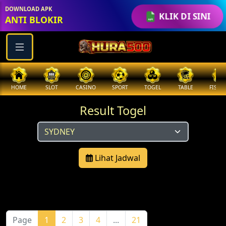
DOWNLOAD APK
KLIK DI SINI
ANTI BLOKIR
HOME
SLOT
CASINO
SPORT
TOGEL
TABLE
FISHI
Result Togel
Lihat Jadwal
Page
1
2
3
4
...
21