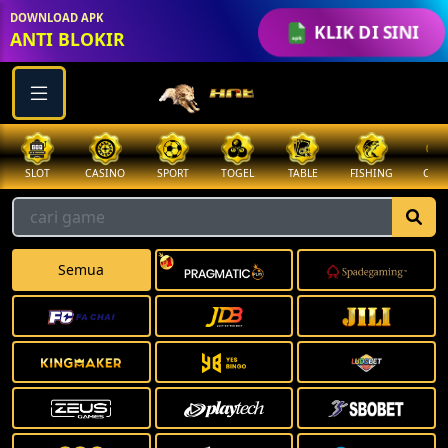
DOWNLOAD APK
KLIK DI SINI
ANTI BLOKIR
SLOT
CASINO
SPORT
TOGEL
TABLE
FISHING
COCK
Semua