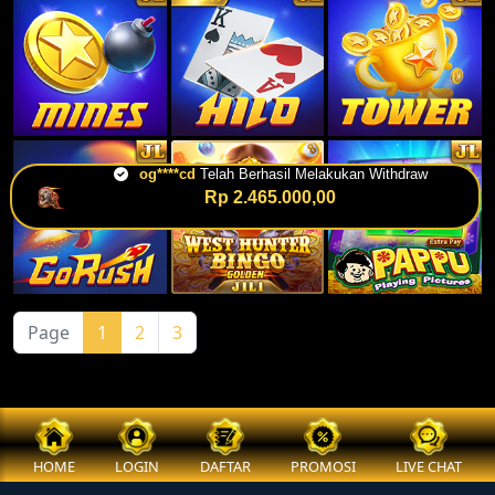
og****cd
Telah Berhasil Melakukan Withdraw
Rp 2.465.000,00
Page
1
2
3
HOME
LOGIN
DAFTAR
PROMOSI
LIVE CHAT