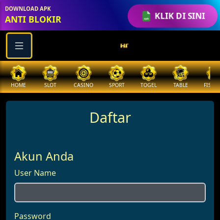
DOWNLOAD APK
KLIK DI SINI
ANTI BLOKIR
HOME
SLOT
CASINO
SPORT
TOGEL
TABLE
FISHI
Daftar
Akun Anda
User Name
Password