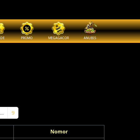
ADE
PROMO
MEGAGACOR
ANUBIS
...
9
Nomor