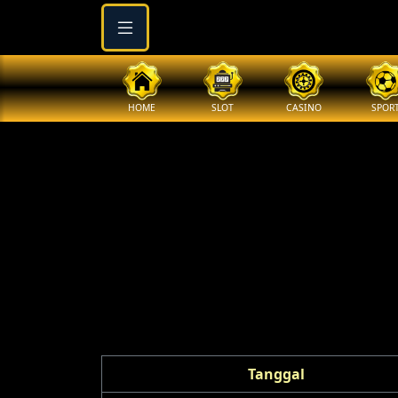
HOME
SLOT
CASINO
SPOR
Tanggal