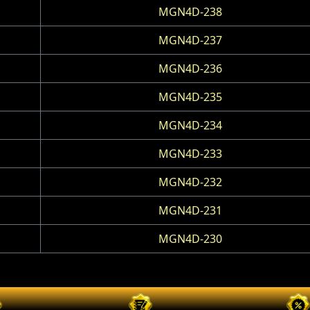
MGN4D-238
MGN4D-237
MGN4D-236
MGN4D-235
MGN4D-234
MGN4D-233
MGN4D-232
MGN4D-231
MGN4D-230