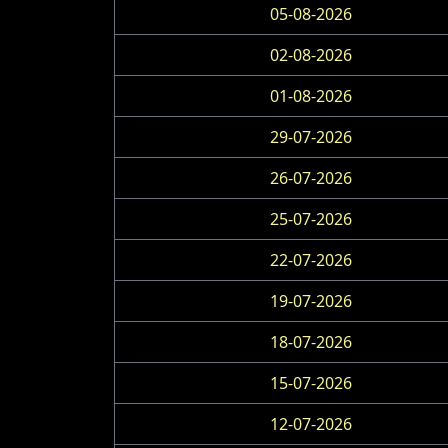
05-08-2026
02-08-2026
01-08-2026
29-07-2026
26-07-2026
25-07-2026
22-07-2026
19-07-2026
18-07-2026
15-07-2026
12-07-2026