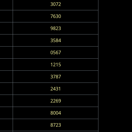
3072
7630
9823
3584
0567
1215
3787
2431
2269
8004
8723