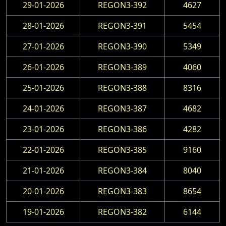
29-01-2026
REGON3-392
4627
28-01-2026
REGON3-391
5454
27-01-2026
REGON3-390
5349
26-01-2026
REGON3-389
4060
25-01-2026
REGON3-388
8316
24-01-2026
REGON3-387
4682
23-01-2026
REGON3-386
4282
22-01-2026
REGON3-385
9160
21-01-2026
REGON3-384
8040
20-01-2026
REGON3-383
8654
19-01-2026
REGON3-382
6144