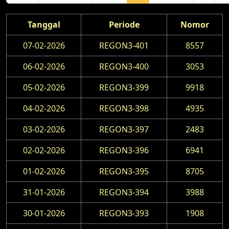
Tanggal
Periode
Nomor
07-02-2026
REGON3-401
8557
06-02-2026
REGON3-400
3053
05-02-2026
REGON3-399
9918
04-02-2026
REGON3-398
4935
03-02-2026
REGON3-397
2483
02-02-2026
REGON3-396
6941
01-02-2026
REGON3-395
8705
31-01-2026
REGON3-394
3988
30-01-2026
REGON3-393
1908