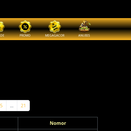
ADE
PROMO
MEGAGACOR
ANUBIS
5
...
21
Nomor