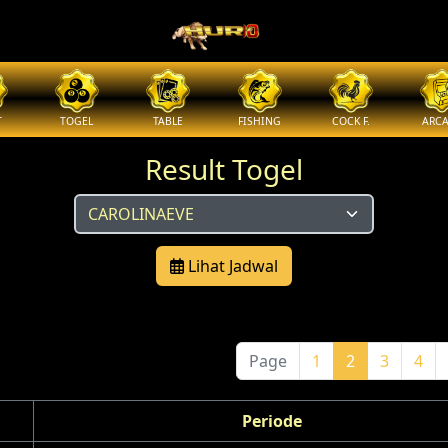
T
TOGEL
TABLE
FISHING
COCK F.
ARC
Result Togel
Lihat Jadwal
Page
1
2
3
4
Periode