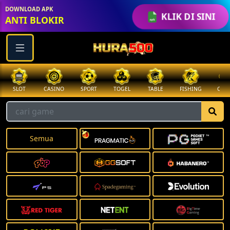
DOWNLOAD APK
KLIK DI SINI
ANTI BLOKIR
CASINO
SPORT
TOGEL
TABLE
FISHING
COCK F.
ARC
Semua