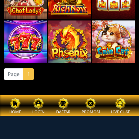
bc****sw
Telah Berhasil Melakukan Withdraw
Rp 4.101.000,00
Page
1
HOME
LOGIN
DAFTAR
PROMOSI
LIVE CHAT