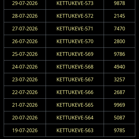
29-07-2026
KETTUKEVE-573
9878
28-07-2026
KETTUKEVE-572
2145
27-07-2026
KETTUKEVE-571
7470
26-07-2026
KETTUKEVE-570
2800
25-07-2026
KETTUKEVE-569
9786
24-07-2026
KETTUKEVE-568
4940
23-07-2026
KETTUKEVE-567
3257
22-07-2026
KETTUKEVE-566
2687
21-07-2026
KETTUKEVE-565
9969
20-07-2026
KETTUKEVE-564
5087
19-07-2026
KETTUKEVE-563
9785