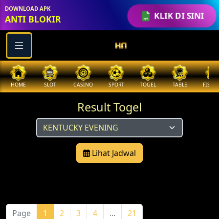
DOWNLOAD APK
KLIK DI SINI
ANTI BLOKIR
HOME
SLOT
CASINO
SPORT
TOGEL
TABLE
FISHI
Result Togel
Lihat Jadwal
Page
1
2
3
4
...
21