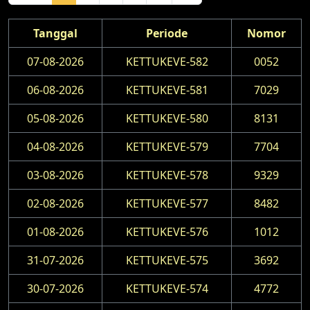
Tanggal
Periode
Nomor
07-08-2026
KETTUKEVE-582
0052
06-08-2026
KETTUKEVE-581
7029
05-08-2026
KETTUKEVE-580
8131
04-08-2026
KETTUKEVE-579
7704
03-08-2026
KETTUKEVE-578
9329
02-08-2026
KETTUKEVE-577
8482
01-08-2026
KETTUKEVE-576
1012
31-07-2026
KETTUKEVE-575
3692
30-07-2026
KETTUKEVE-574
4772